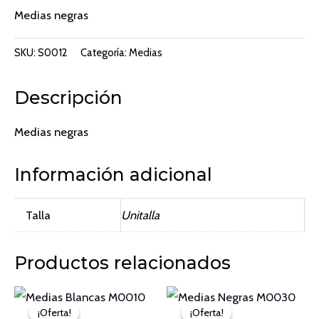
precio
precio
Medias negras
original
actual
SKU:
S0012
Categoría:
Medias
era:
es:
Descripción
₡3000.
₡2400.
Medias negras
Información adicional
Talla
Unitalla
Productos relacionados
¡Oferta!
¡Oferta!
¡Oferta!
¡Oferta!