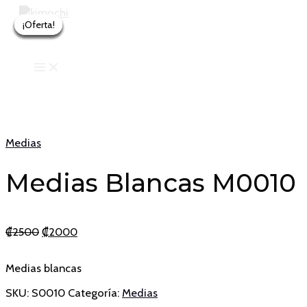
Ir
al
¡Oferta!
¡Oferta!
¡Oferta!
¡Oferta!
¡Oferta!
¡Oferta!
¡Oferta!
contenido
MAIN
MENU
Medias
Medias Blancas M0010
El
El
₡
2500
₡
2000
precio
precio
original
actual
Medias blancas
era:
es:
₡2500.
₡2000.
SKU:
S0010
Categoría:
Medias