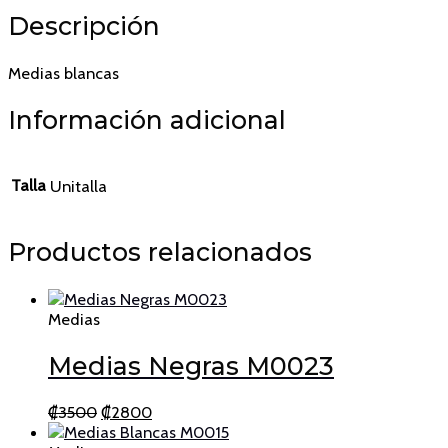
Descripción
Medias blancas
Información adicional
Talla
Unitalla
Productos relacionados
Medias
Medias Negras M0023
El
El
₡
3500
₡
2800
precio
precio